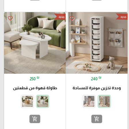
جديد
جديد
favorite_border
favorite_border
₪
₪
250
240
وحدة تخزين موفرة للمساحة
طاولة قهوة من قطعتين
add_shopping_cart
add_shopping_cart