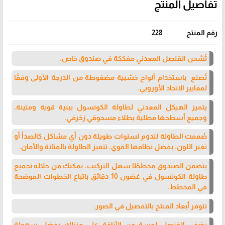
تفاصيل المنتج
رقم المنتج
228
تُشحن القنصل المعدني مفككة في صندوق خاص.
تُصنع باستخدام ألواح خشبية مضغوطة من الدرجة الأولى وفقًا
لمعايير الاتحاد الأوروبي.
يتميز الهيكل المعدني لطاولة الكونسول ببنية قوية ومتينة،
وجميع أسطحها مطلية بطلاء مسحوقي زخرفي.
صُممت الطاولة لتدوم لسنوات طويلة دون أي مشاكل كالصدأ أو
تغير اللون. بفضل نظامها القوي، تتميز الطاولة بالمتانة والأمان.
يتضمن الصندوق مخططًا سهل التركيب، يمكنك من خلاله تجميع
طاولة الكونسول في غضون 10 دقائق باتباع الخطوات الموضحة
في المخطط.
تتوفر أبعاد المنتج بالتفصيل في الصور.
يضفي القنصل لمسة من الأناقة على منزلك بفضل سهولة