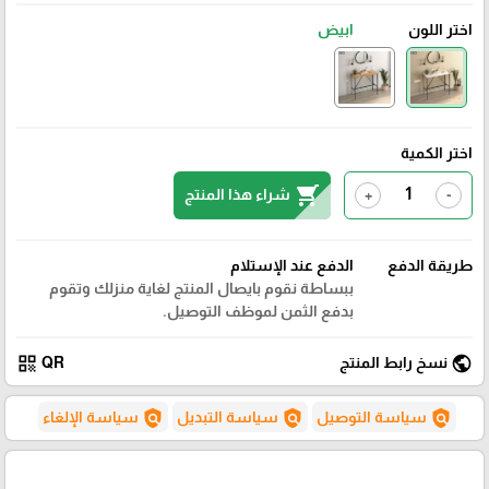
اختر اللون
ابيض
اختر الكمية
shopping_cart
شراء هذا المنتج
+
-
طريقة الدفع
الدفع عند الإستلام
ببساطة نقوم بايصال المنتج لغاية منزلك وتقوم
بدفع الثمن لموظف التوصيل.
qr_code
public
نسخ رابط المنتج
QR
policy
policy
policy
سياسة التوصيل
سياسة التبديل
سياسة الإلغاء