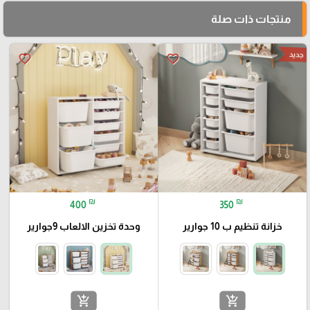
منتجات ذات صلة
جديد
favorite_border
favorite_border
₪
₪
400
350
خزانة تنظيم ب 10 جوارير
وحدة تخزين الالعاب 9جوارير
add_shopping_cart
add_shopping_cart