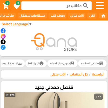
0
0
search
shopping_cart
favorite
home
الكل
اثاث منزلي
رفوف كتب
مستلزمات للاطفال
مكاتب درا
Select Language
▼
commute
emoji_emotions
account_box
ballot
طلباتي السابقة
دخول تجار الجملة
آراء زبائننا
مناطق التوصيل
الرئيسية
كل المنتجات
اثاث منزلي
قنصل معدني جديد
1 / 7