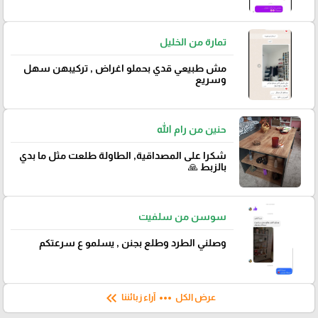
تمارة من الخليل
مش طبيعي قدي بحملو اغراض , تركيبهن سهل
وسريع
حنين من رام الله
شكرا على المصداقية, الطاولة طلعت مثل ما بدي
بالزبط 🙏
سوسن من سلفيت
وصلني الطرد وطلع بجنن , يسلمو ع سرعتكم
keyboard_double_arrow_left
more_horiz
عرض الكل
آراء زبائننا