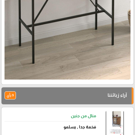
آراء زبائننا
9 رأي
منال من جنين
فخمة جدا , يسلمو