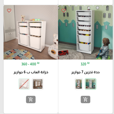
favorite_border
favorite_border
₪
₪
360 - 400
320
حدة تخزين 7 جوارير
خزانة العاب ب 6 جوارير
add_shopping_cart
add_shopping_cart