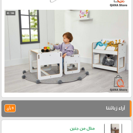
آراء زبائننا
9 رأي
منال من جنين