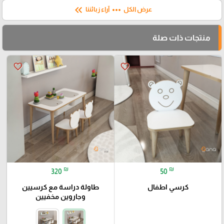
keyboard_double_arrow_left
more_horiz
عرض الكل
آراء زبائننا
منتجات ذات صلة
favorite_border
favorite_border
₪
₪
320
50
كرسي اطفال
طاولة دراسة مع كرسيين
وجاروين مخفيين