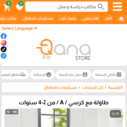
0
0
search
shopping_cart
favorite
home
الكل
اثاث منزلي
رفوف كتب
مستلزمات للاطفال
مكاتب درا
Select Language
▼
commute
emoji_emotions
account_box
ballot
طلباتي السابقة
دخول تجار الجملة
آراء زبائننا
مناطق التوصيل
الرئيسية
كل المنتجات
مستلزمات للاطفال
طاولة مع كرسي / A / من 2-4 سنوات
1 / 11