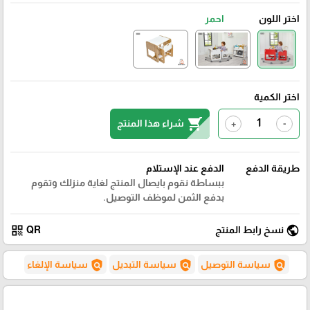
اختر اللون
احمر
اختر الكمية
shopping_cart
شراء هذا المنتج
+
-
طريقة الدفع
الدفع عند الإستلام
ببساطة نقوم بايصال المنتج لغاية منزلك وتقوم
بدفع الثمن لموظف التوصيل.
qr_code
public
نسخ رابط المنتج
QR
policy
policy
policy
سياسة التوصيل
سياسة التبديل
سياسة الإلغاء