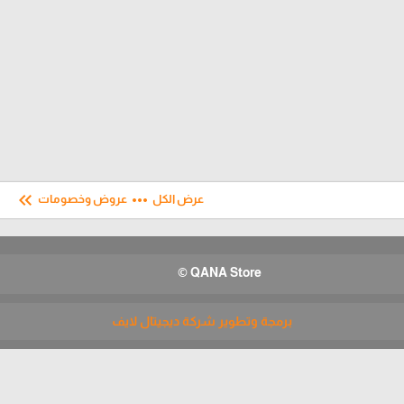
keyboard_double_arrow_left
more_horiz
عرض الكل
عروض وخصومات
QANA Store ©
برمجة وتطوير شركة ديجيتال لايف