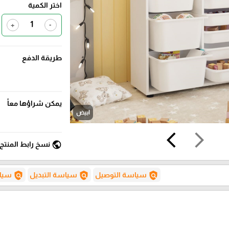
اختر الكمية
+
-
طريقة الدفع
يمكن شراؤها معاً
ابيض
arrow_back_ios
arrow_forward_ios
public
نسخ رابط المنتج
policy
policy
policy
سياسة التوصيل
سياسة التبديل
سياس