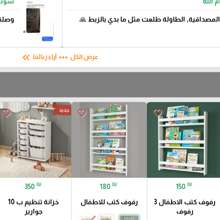
 الله
سوسن
لمصداقية, الطاولة طلعت مثل ما بدي بالزبط 🙏
وصلني
keyboard_double_arrow_left
more_horiz
عرض الكل
آراء زبائننا
جديد
favorite_border
favorite_border
favorite_border
₪
₪
₪
350
180
150
رفوف كتب الاطفال 3
رفوف كتب للاطفال
خزانة تنظيم ب 10
رفوف
جوارير