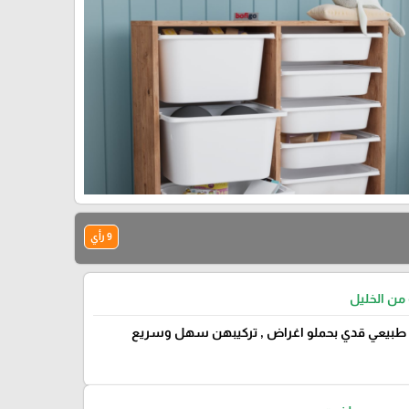
9 رأي
 من الخليل
بيعي قدي بحملو اغراض , تركيبهن سهل وسريع