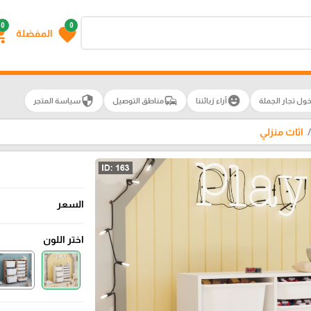
0
0
g_cart
favorite
المفضلة
security
commute
emoji_emotions
ول تجار الجملة
آراء زبائننا
مناطق التوصيل
سياسة المتجر
اثاث منزلي
السعر
اختر اللون