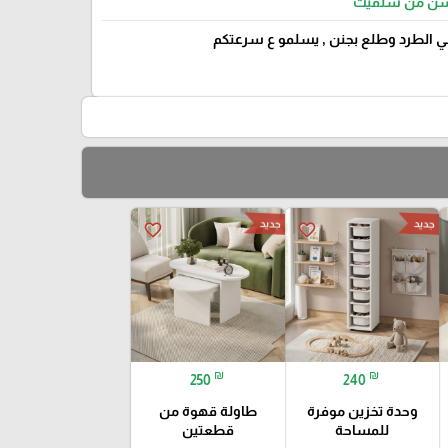
 من سلفيت
 الطرد وطلع بجنن , يسلمو ع سرعتكم
جديد
جديد
favorite_border
favorite_border
₪
₪
250
240
وحدة تخزين موفرة
طاولة قهوة من
للمساحة
قطعتين