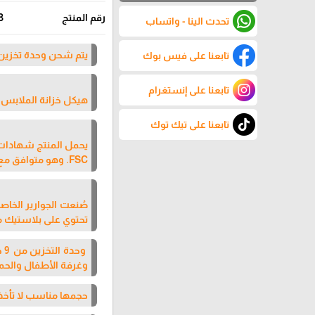
رقم المنتج
3
تحدث الينا - واتساب
يتم شحن وحدة تخزين الالعاب من 9 جوارير 
تابعنا على فيس بوك
تابعنا على إنستغرام
هيكل خزانة الملابس ل
تابعنا على تيك توك
FSC. وهو متوافق مع معايير E1 ولا يحتوي على مواد مسرطنة.
صُنعت الجوارير الخاصة
تحتوي على بلاستيك مع
وح
وغرفة الأطفال والحما
حجمها مناسب لا تأخذ 