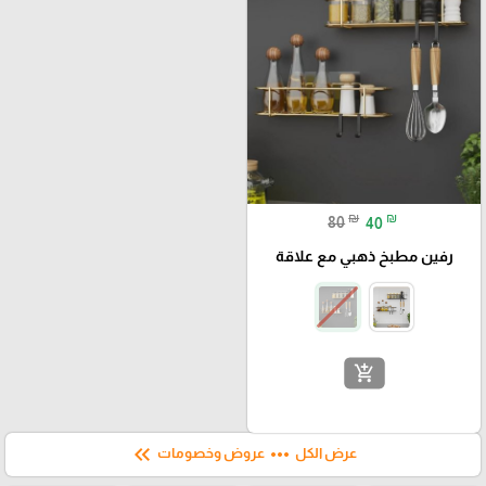
₪
₪
80
40
رفين مطبخ ذهبي مع علاقة
add_shopping_cart
keyboard_double_arrow_left
more_horiz
عرض الكل
عروض وخصومات