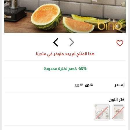
arrow_back_ios
arrow_forward_ios
favorite_border
هذا المنتج لم يعد متوفر في متجرنا
-50%
خصم لفترة محدودة
السعر
₪
₪
80
40
اختر اللون