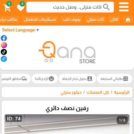
0
0
search
shopping_cart
favorite
home
الكل
اثاث منزلي
رفوف كتب
مستلزمات للاطفال
مكاتب درا
Select Language
▼
commute
emoji_emotions
account_box
ballot
طلباتي السابقة
دخول تجار الجملة
آراء زبائننا
مناطق التوصيل
الرئيسية
كل المنتجات
ديكور منزلي
رفين نصف دائري
1 / 6