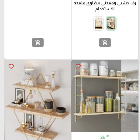
رف خشبي ومعدني بيضاوي متعدد
الاستخدام
add_shopping_cart
add_shopping_cart
favorite_border
favorite_border
₪
85