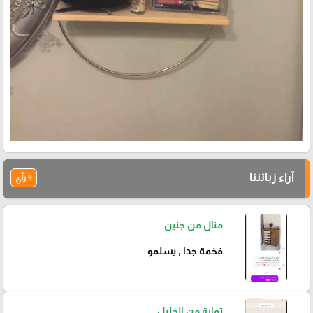
آراء زبائننا
9 رأي
منال من جنين
فخمة جدا , يسلمو
تمارة من الخليل