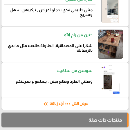
مش طبيعي قدي بحملو اغراض , تركيبهن سهل
وسريع
حنين من رام الله
شكرا على المصداقية, الطاولة طلعت مثل ما بدي
بالزبط 🙏
سوسن من سلفيت
وصلني الطرد وطلع بجنن , يسلمو ع سرعتكم
keyboard_double_arrow_left
more_horiz
عرض الكل
آراء زبائننا
منتجات ذات صلة