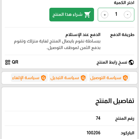
اختر الكمية
shopping_cart
شراء هذا المنتج
+
-
طريقة الدفع
الدفع عند الإستلام
ببساطة نقوم بايصال المنتج لغاية منزلك وتقوم
بدفع الثمن لموظف التوصيل.
qr_code
public
نسخ رابط المنتج
QR
policy
policy
policy
سياسة التوصيل
سياسة التبديل
سياسة الإلغاء
تفاصيل المنتج
رقم المنتج
74
الباركود
100206