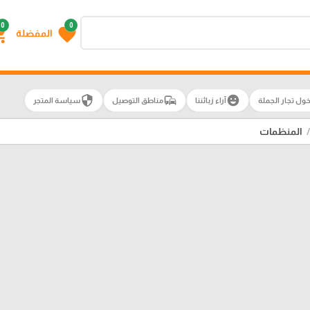
0
0
g_cart
favorite
المفضلة
security
commute
emoji_emotions
ول تجار الجملة
آراء زبائننا
مناطق التوصيل
سياسة المتجر
المنظمات